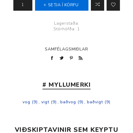
SETJA Í KÖRFU
Lagerstaða:
Stórhöfða: 1
SAMFÉLAGSMIÐLAR
# MYLLUMERKI
vog
(9)
,
vigt
(9)
,
baðvog
(9)
,
baðvigt
(9)
VIÐSKIPTAVINIR SEM KEYPTU