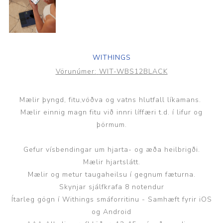
WITHINGS
Vörunúmer:
WIT-WBS12BLACK
Mælir þyngd, fitu,vöðva og vatns hlutfall líkamans.
Mælir einnig magn fitu við innri líffæri t.d. í lifur og
þörmum.
Gefur vísbendingar um hjarta- og æða heilbrigði.
Mælir hjartslátt.
Mælir og metur taugaheilsu í gegnum fæturna.
Skynjar sjálfkrafa 8 notendur
Ítarleg gögn í Withings smáforritinu - Samhæft fyrir iOS
og Android