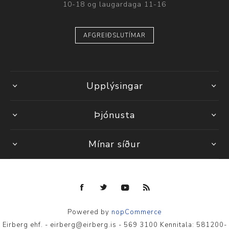
10-18 og laugardaga 11-16
AFGREIÐSLUTÍMAR
Upplýsingar
Þjónusta
Mínar síður
Powered by
nopCommerce
Eirberg ehf. - eirberg@eirberg.is - 569 3100 Kennitala: 581200-