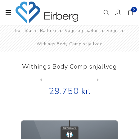
0
Forsíða
Raftæki
Vogir og mælar
Vogir
Withings Body Comp snjallvog
Withings Body Comp snjallvog
Next
product
Previous product
Withings Body Smart snjallv...
29.750 kr.