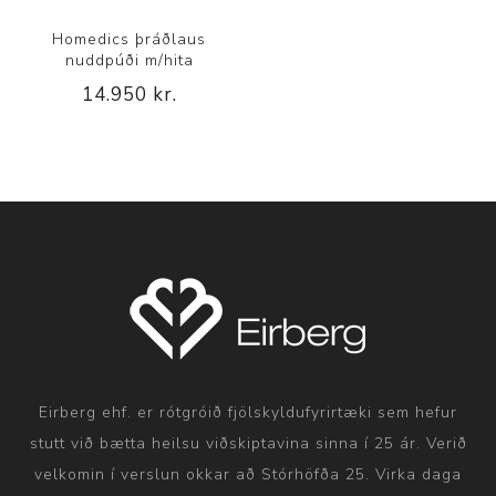
Homedics þráðlaus
nuddpúði m/hita
14.950 kr.
Eirberg ehf. er rótgróið fjölskyldufyrirtæki sem hefur
stutt við bætta heilsu viðskiptavina sinna í 25 ár. Verið
velkomin í verslun okkar að Stórhöfða 25. Virka daga