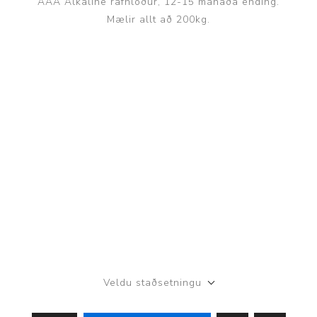
AAA Alkaline rafhlöður, 12-15 mánaða ending.
Mælir allt að 200kg.
Veldu staðsetningu