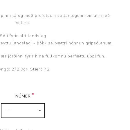
opinni tá og með þreföldum stillanlegum reimum með
Velcro.
Sóli fyrir allt landslag
Þjálfun og endurhæfing
lbreyttu landslagi - þökk sé bættri hönnun gripsólanum.
ær jörðinni fyrir hina fullkomnu berfættu upplifun.
r
yngd: 272,9gr. Stærð 42
ar
NÚMER