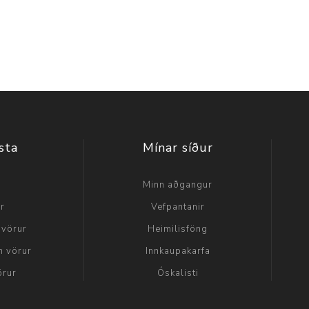
sta
Mínar síður
a
Minn aðgangur
ir
Vefpantanir
 vörur
Heimilisföng
n vörur
Innkaupakarfa
örur
Óskalisti