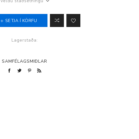
Veldu staðsetningu
SETJA Í KÖRFU
p
Lagerstaða:
SAMFÉLAGSMIÐLAR