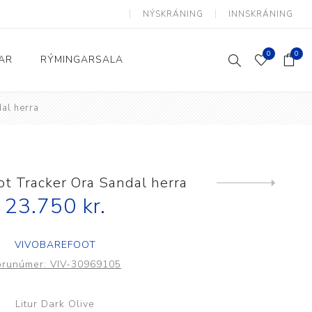
NÝSKRÁNING
INNSKRÁNING
0
0
AR
RÝMINGARSALA
al herra
Heimili og skrifstofa
kkur
Baðherbergi
Eldhús
ot Tracker Ora Sandal herra
Next
product
23.750 kr.
Lyftihægindastólar
Ruslafötur
VIVOBAREFOOT
Stólar og vinnuvernd
örunúmer:
VIV-30969105
æki
Svefnherbergi
Athafnir daglegs lífs
Litur Dark Olive