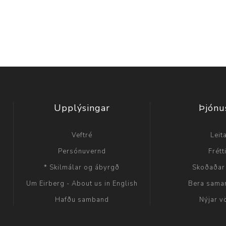
Upplýsingar
Þjónu
Veftré
Leit
Persónuvernd
Frétt
* Skilmálar og ábyrgð
Skoðaðar
Um Eirberg - About us in English
Bera sama
Hafðu samband
Nýjar v