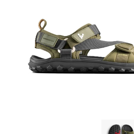
Aðrar vörur
Ljós og öryggi
Stafir og
gönguhjálpartæki
Ferðavörur