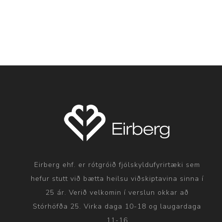
Eirberg ehf. er rótgróið fjölskyldufyrirtæki sem
hefur stutt við bætta heilsu viðskiptavina sinna í
25 ár. Verið velkomin í verslun okkar að
Stórhöfða 25. Virka daga 10-18 og laugardaga
11-16