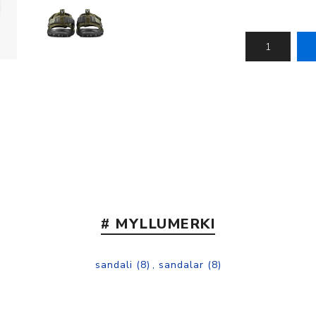
Nálastungudýnur
Réttstöðubelti
Íþrótta- og Kinesiotei
# MYLLUMERKI
sandali
(8)
,
sandalar
(8)