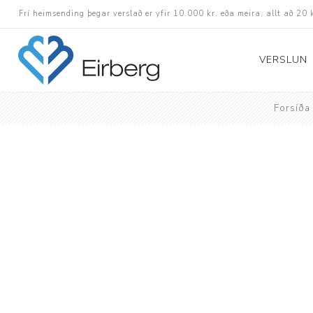
Frí heimsending þegar verslað er yfir 10.000 kr. eða meira, allt að 20 
VERSLUN
Forsíða
Skór
Götuskór
Hlaupaskór
Utanvega- og göng
Barnaskór
Inniskór
Eldri skór á afslætt