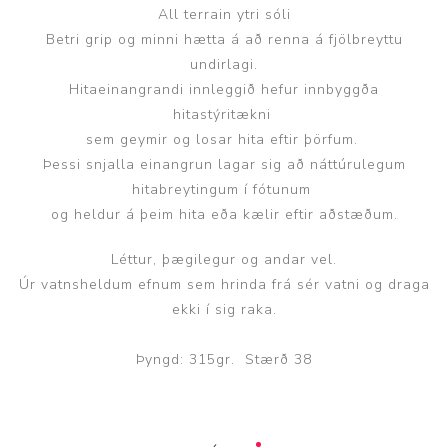
All terrain ytri sóli
Betri grip og minni hætta á að renna á fjölbreyttu
undirlagi.
Hitaeinangrandi innleggið hefur innbyggða
hitastýritækni
sem geymir og losar hita eftir þörfum.
Þessi snjalla einangrun lagar sig að náttúrulegum
hitabreytingum í fótunum
og heldur á þeim hita eða kælir eftir aðstæðum.
Léttur, þægilegur og andar vel.
Úr vatnsheldum efnum sem hrinda frá sér vatni og draga
ekki í sig raka.
Þyngd: 315gr. Stærð 38