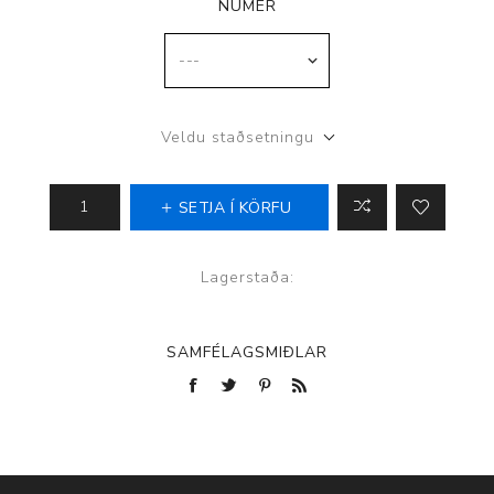
NÚMER
Veldu staðsetningu
SETJA Í KÖRFU
Lagerstaða:
SAMFÉLAGSMIÐLAR