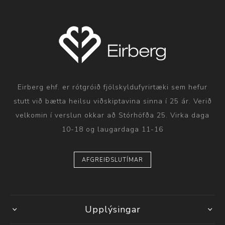
Eirberg ehf. er rótgróið fjölskyldufyrirtæki sem hefur
stutt við bætta heilsu viðskiptavina sinna í 25 ár. Verið
velkomin í verslun okkar að Stórhöfða 25. Virka daga
10-18 og laugardaga 11-16
AFGREIÐSLUTÍMAR
Upplýsingar