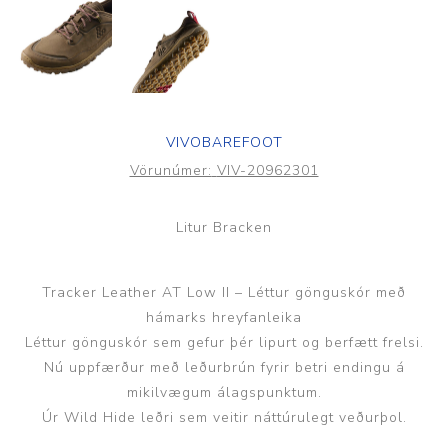
VIVOBAREFOOT
Vörunúmer:
VIV-20962301
Litur Bracken
Tracker Leather AT Low II – Léttur gönguskór með
hámarks hreyfanleika
Léttur gönguskór sem gefur þér lipurt og berfætt frelsi.
Nú uppfærður með leðurbrún fyrir betri endingu á
mikilvægum álagspunktum.
Úr Wild Hide leðri sem veitir náttúrulegt veðurþol.