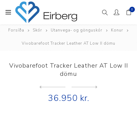
0
Forsíða
Skór
Utanvega- og gönguskór
Konur
Vivobarefoot Tracker Leather AT Low II dömu
Vivobarefoot Tracker Leather AT Low II
dömu
Next
product
Previous product
Vivobarefoot Tracker Textil...
36.950 kr.