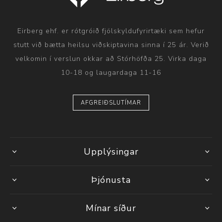
Eirberg ehf. er rótgróið fjölskyldufyrirtæki sem hefur
stutt við bætta heilsu viðskiptavina sinna í 25 ár. Verið
velkomin í verslun okkar að Stórhöfða 25. Virka daga
10-18 og laugardaga 11-16
AFGREIÐSLUTÍMAR
Upplýsingar
Þjónusta
Mínar síður