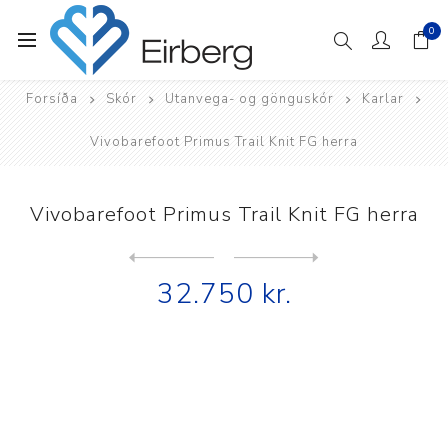
0
Forsíða
Skór
Utanvega- og gönguskór
Karlar
Vivobarefoot Primus Trail Knit FG herra
Vivobarefoot Primus Trail Knit FG herra
Next
product
Previous product
Vivobarefoot Primus Trail K...
32.750 kr.