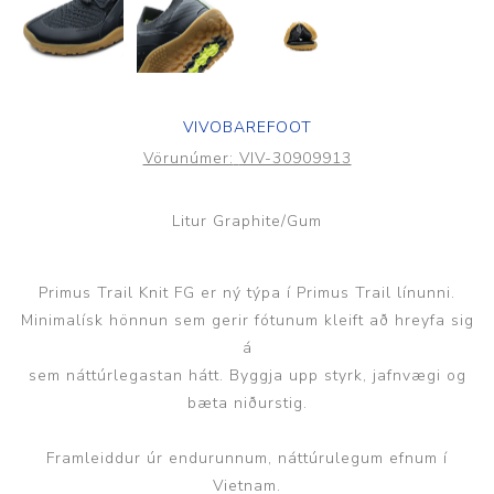
VIVOBAREFOOT
Vörunúmer:
VIV-30909913
Litur Graphite/Gum
Primus Trail Knit FG er ný týpa í Primus Trail línunni.
Minimalísk hönnun sem gerir fótunum kleift að hreyfa sig
á
sem náttúrlegastan hátt. Byggja upp styrk, jafnvægi og
bæta niðurstig.
Framleiddur úr endurunnum, náttúrulegum efnum í
Vietnam.