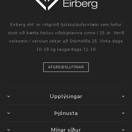
Eirberg ehf. er rótgróið fjölskyldufyrirtæki sem hefur
stutt við bætta heilsu viðskiptavina sinna í 25 ár. Verið
velkomin í verslun okkar að Stórhöfða 25. Virka daga
10-18 og laugardaga 11-16
AFGREIÐSLUTÍMAR
Upplýsingar
Þjónusta
Mínar síður