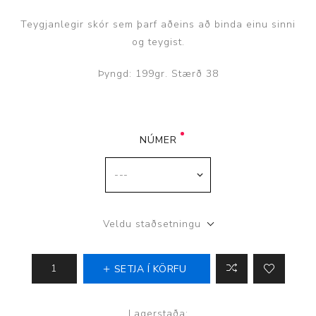
Teygjanlegir skór sem þarf aðeins að binda einu sinni
og teygist.
Þyngd: 199gr. Stærð 38
NÚMER
Veldu staðsetningu
SETJA Í KÖRFU
Lagerstaða: