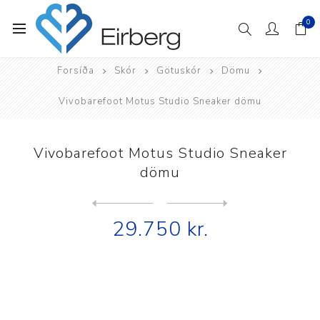
0
Forsíða
Skór
Götuskór
Dömu
Vivobarefoot Motus Studio Sneaker dömu
Vivobarefoot Motus Studio Sneaker
dömu
Next
product
Previous product
Vivobarefoot Primus Flow Kn...
29.750 kr.