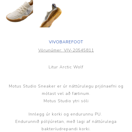
VIVOBAREFOOT
Vörunúmer:
VIV-20545811
Litur Arctic Wolf
Motus Studio Sneaker er úr náttúrulegu prjónaefni og
mótast vel að fætinum.
Motus Studio ytri sóli
Innlegg úr korki og endurunnu PU.
Endurunnið pólýúretan, með lagi af náttúrulega
bakteríudrepandi korki.