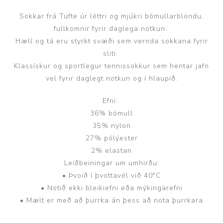
Sokkar frá Tufte úr léttri og mjúkri bómullarblöndu,
fullkomnir fyrir daglega notkun.
Hæll og tá eru styrkt svæði sem vernda sokkana fyrir
sliti.
Klassískur og sportlegur tennissokkur sem hentar jafn
vel fyrir daglegt notkun og í hlaupið.
Efni:
36% bómull
35% nylon
27% pólýester
2% elastan
Leiðbeiningar um umhirðu:
• Þvoið í þvottavél við 40°C
• Notið ekki bleikiefni eða mýkingarefni
• Mælt er með að þurrka án þess að nota þurrkara