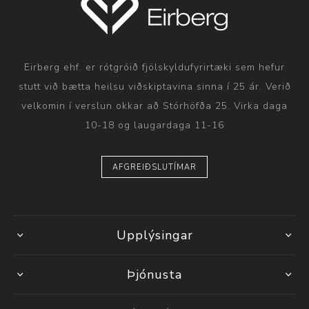
Eirberg ehf. er rótgróið fjölskyldufyrirtæki sem hefur
stutt við bætta heilsu viðskiptavina sinna í 25 ár. Verið
velkomin í verslun okkar að Stórhöfða 25. Virka daga
10-18 og laugardaga 11-16
AFGREIÐSLUTÍMAR
Upplýsingar
Þjónusta