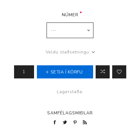
NÚMER
Veldu staðsetningu
SETJA Í KÖRFU
Lagerstaða:
SAMFÉLAGSMIÐLAR