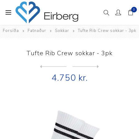
0
Forsíða
Fatnaður
Sokkar
Tufte Rib Crew sokkar - 3pk
Tufte Rib Crew sokkar - 3pk
Next
product
Previous product
4.750 kr.