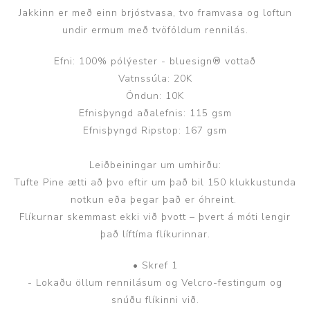
Jakkinn er með einn brjóstvasa, tvo framvasa og loftun
undir ermum með tvöföldum rennilás.
Efni: 100% pólýester - bluesign® vottað
Vatnssúla: 20K
Öndun: 10K
Efnisþyngd aðalefnis: 115 gsm
Efnisþyngd Ripstop: 167 gsm
Leiðbeiningar um umhirðu:
Tufte Pine ætti að þvo eftir um það bil 150 klukkustunda
notkun eða þegar það er óhreint.
Flíkurnar skemmast ekki við þvott – þvert á móti lengir
það líftíma flíkurinnar.
• Skref 1
- Lokaðu öllum rennilásum og Velcro-festingum og
snúðu flíkinni við.