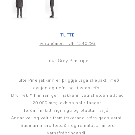
TUFTE
Vörunúmer:
TUF-1340293
Litur Grey Pinstripe
Tufte Pine jakkinn er þriggja laga skeljakki með
teygjanlegu efni og ripstop-efni.
DryTrek™ himnan gerir jakkann vatnsheldan allt að
20.000 mm; jakkinn þolir langar
ferðir í mikilli rigningu og blautum snjó.
Andar vel og veitir framúrskarandi vörn gegn vatni.
Saumarnir eru teipaðir og rennilásarnir eru
vatnsfráhrindandi.