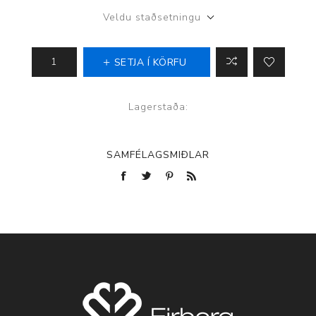
Veldu staðsetningu
SETJA Í KÖRFU
Lagerstaða:
SAMFÉLAGSMIÐLAR