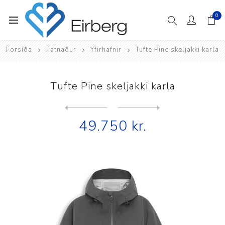
0
Forsíða
Fatnaður
Yfirhafnir
Tufte Pine skeljakki karla
Tufte Pine skeljakki karla
Next
product
Previous product
49.750 kr.