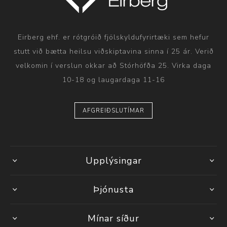
Eirberg ehf. er rótgróið fjölskyldufyrirtæki sem hefur
stutt við bætta heilsu viðskiptavina sinna í 25 ár. Verið
velkomin í verslun okkar að Stórhöfða 25. Virka daga
10-18 og laugardaga 11-16
AFGREIÐSLUTÍMAR
Upplýsingar
Þjónusta
Mínar síður