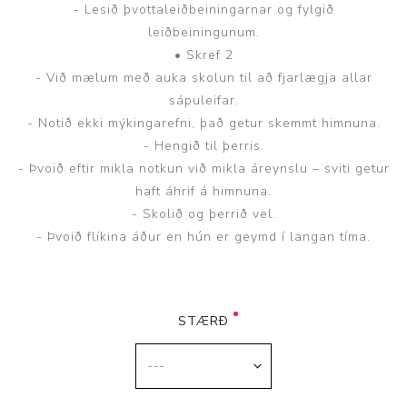
- Lesið þvottaleiðbeiningarnar og fylgið
leiðbeiningunum.
• Skref 2
- Við mælum með auka skolun til að fjarlægja allar
sápuleifar.
- Notið ekki mýkingarefni, það getur skemmt himnuna.
- Hengið til þerris.
- Þvoið eftir mikla notkun við mikla áreynslu – sviti getur
haft áhrif á himnuna.
- Skolið og þerrið vel.
- Þvoið flíkina áður en hún er geymd í langan tíma.
STÆRÐ