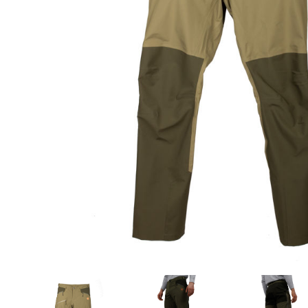
Aðrar vörur
Ljós og öryggi
Stafir og
gönguhjálpartæki
Ferðavörur