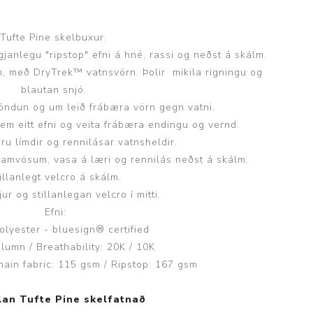
Tufte Pine skelbuxur.
janlegu "ripstop" efni á hné, rassi og neðst á skálm.
m, með DryTrek™ vatnsvörn. Þolir mikila rigningu og
blautan snjó.
Þjálfun og endurhæfing
öndun og um leið frábæra vörn gegn vatni.
sem eitt efni og veita frábæra endingu og vernd.
eru límdir og rennilásar vatnsheldir.
r
ramvösum, vasa á læri og rennilás neðst á skálm.
illanlegt velcro á skálm.
ar
jur og stillanlegan velcro í mitti.
Efni:
lyester - bluesign® certified
lumn / Breathability: 20K / 10K
main fabric: 115 gsm / Ripstop: 167 gsm
llan Tufte Pine skelfatnað