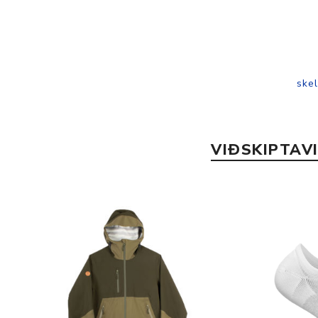
skel
VIÐSKIPTAV