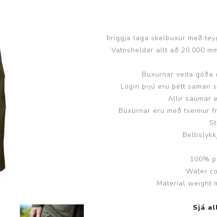
Húfur og vettlingar
Vogir og mælar
Sólgleraugu
Raförvun
Þriggja laga skelbuxur með teyg
Íþróttafatnaður
Vatnsheldar allt að 20.000 m
Aðgerðar- og þrýstingsfatnaður
Buxurnar veita góða 
Lögin þrjú eru þétt saman 
Aðgerðarfatnaður
Aðrar æfingavörur
Allir saumar 
Brjóstaaðgerðir
Æfingadýnur og bolta
Buxurnar eru með tveimur f
St
Þrýstingsvörur
Vatnsflöskur og brús
Beltislykk
Gigtarvörur
Hita- og kælimeðferð
100% po
Water co
Stuðningshlífar
Material weight 
Næring
Jógavörur
Sjá a