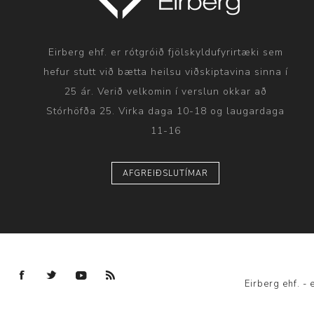
Eirberg ehf. er rótgróið fjölskyldufyrirtæki sem
hefur stutt við bætta heilsu viðskiptavina sinna í
25 ár. Verið velkomin í verslun okkar að
Stórhöfða 25. Virka daga 10-18 og laugardaga
11-16
AFGREIÐSLUTÍMAR
Eirberg ehf. 