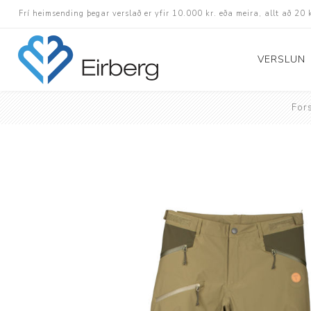
Frí heimsending þegar verslað er yfir 10.000 kr. eða meira, allt að 20 
VERSLUN
For
Skór
Götuskór
Hlaupaskór
Utanvega- og göng
Barnaskór
Inniskór
Eldri skór á afslætt