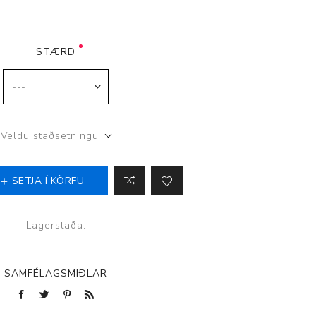
STÆRÐ
p
Veldu staðsetningu
SETJA Í KÖRFU
Lagerstaða:
SAMFÉLAGSMIÐLAR