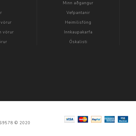
a
Minn aðgangur
ir
Vefpantanir
 vörur
Heimilisföng
n vörur
Innkaupakarfa
örur
Óskalisti
: 69578 © 2020