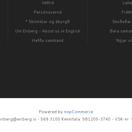
Veftré
Leit
Persónuvernd
Frétt
* Skilmálar og ábyrgð
Skoðaðar
Um Eirberg - About us in English
Bera sama
Hafðu samband
Nýjar v
Powered by
nopCommerce
- eirberg@eirberg.is - 569 3100 Kennitala: 581200-3740 - VSK-nr