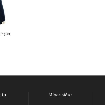
Singlet
sta
Mínar síður