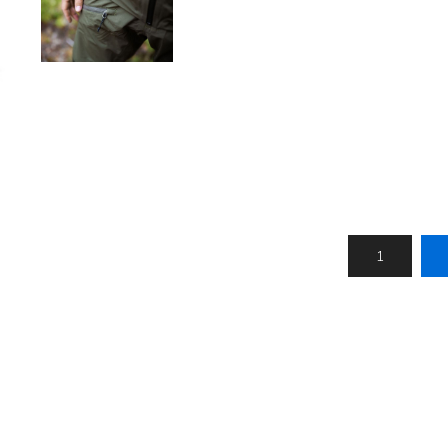
Nálastungudýnur
Réttstöðubelti
Íþrótta- og Kinesiotei