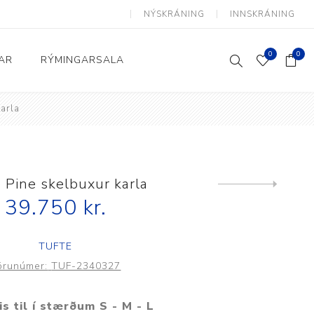
NÝSKRÁNING
INNSKRÁNING
0
0
AR
RÝMINGARSALA
karla
Heimili og skrifstofa
kkur
Baðherbergi
Eldhús
 Pine skelbuxur karla
Next
product
39.750 kr.
Lyftihægindastólar
Ruslafötur
TUFTE
Stólar og vinnuvernd
örunúmer:
TUF-2340327
æki
Svefnherbergi
Athafnir daglegs lífs
is til í stærðum S - M - L