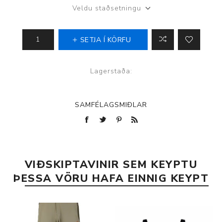
Veldu staðsetningu
SETJA Í KÖRFU
Lagerstaða:
SAMFÉLAGSMIÐLAR
VIÐSKIPTAVINIR SEM KEYPTU
ÞESSA VÖRU HAFA EINNIG KEYPT