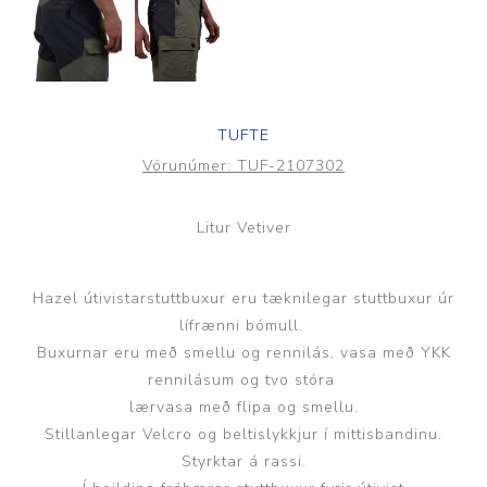
TUFTE
Vörunúmer:
TUF-2107302
Litur Vetiver
Hazel útivistarstuttbuxur eru tæknilegar stuttbuxur úr
lífrænni bómull.
Buxurnar eru með smellu og rennilás, vasa með YKK
rennilásum og tvo stóra
lærvasa með flipa og smellu.
Stillanlegar Velcro og beltislykkjur í mittisbandinu.
Styrktar á rassi.