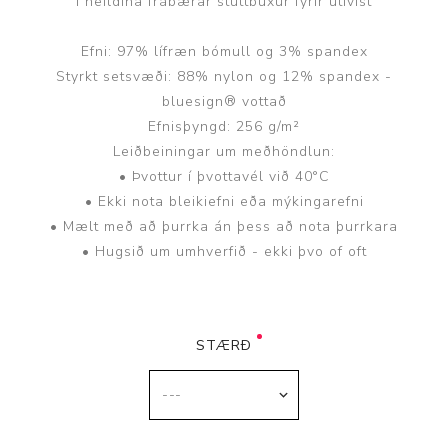
Í heildina frábærar stuttbuxur fyrir útivist
Efni: 97% lífræn bómull og 3% spandex
Styrkt setsvæði: 88% nylon og 12% spandex -
bluesign® vottað
Efnisþyngd: 256 g/m²
Leiðbeiningar um meðhöndlun:
• Þvottur í þvottavél við 40°C
• Ekki nota bleikiefni eða mýkingarefni
• Mælt með að þurrka án þess að nota þurrkara
• Hugsið um umhverfið - ekki þvo of oft
STÆRÐ