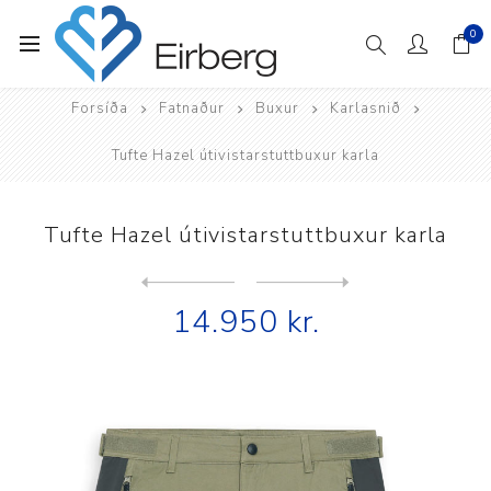
0
Forsíða
Fatnaður
Buxur
Karlasnið
Tufte Hazel útivistarstuttbuxur karla
Tufte Hazel útivistarstuttbuxur karla
Next
product
Previous product
Tufte Hazel útivistarstuttb...
14.950 kr.