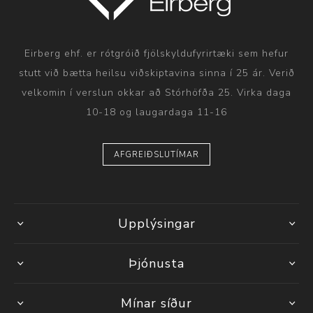
Eirberg ehf. er rótgróið fjölskyldufyrirtæki sem hefur
stutt við bætta heilsu viðskiptavina sinna í 25 ár. Verið
velkomin í verslun okkar að Stórhöfða 25. Virka daga
10-18 og laugardaga 11-16
AFGREIÐSLUTÍMAR
Upplýsingar
Þjónusta
Mínar síður