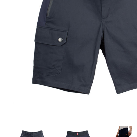
Aðrar vörur
Ljós og öryggi
Stafir og
gönguhjálpartæki
Ferðavörur