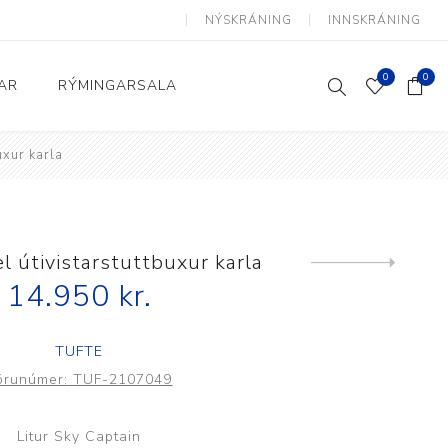
NÝSKRÁNING
INNSKRÁNING
0
0
AR
RÝMINGARSALA
uxur karla
Heimili og skrifstofa
kkur
Baðherbergi
Eldhús
l útivistarstuttbuxur karla
Next
product
14.950 kr.
Lyftihægindastólar
Ruslafötur
TUFTE
Stólar og vinnuvernd
örunúmer:
TUF-2107049
æki
Svefnherbergi
Athafnir daglegs lífs
Litur Sky Captain