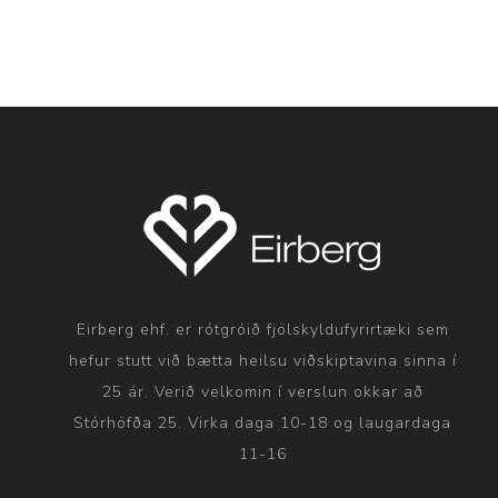
Eirberg ehf. er rótgróið fjölskyldufyrirtæki sem
hefur stutt við bætta heilsu viðskiptavina sinna í
25 ár. Verið velkomin í verslun okkar að
Stórhöfða 25. Virka daga 10-18 og laugardaga
11-16