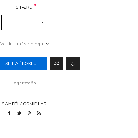
STÆRÐ
p
Veldu staðsetningu
SETJA Í KÖRFU
Lagerstaða:
SAMFÉLAGSMIÐLAR