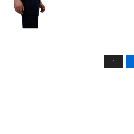
Nálastungudýnur
Réttstöðubelti
Íþrótta- og Kinesiotei