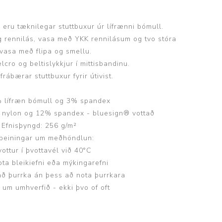
r eru tæknilegar stuttbuxur úr lífrænni bómull.
 rennilás, vasa með YKK rennilásum og tvo stóra
vasa með flipa og smellu.
elcro og beltislykkjur í mittisbandinu.
Þjálfun og endurhæfing
 frábærar stuttbuxur fyrir útivist.
% lífræn bómull og 3% spandex
r
% nylon og 12% spandex - bluesign® vottað
Efnisþyngd: 256 g/m²
ar
ðbeiningar um meðhöndlun:
vottur í þvottavél við 40°C
ota bleikiefni eða mýkingarefni
ð þurrka án þess að nota þurrkara
 um umhverfið - ekki þvo of oft