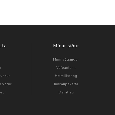
sta
Mínar síður
a
Minn aðgangur
ir
Vefpantanir
 vörur
Heimilisföng
n vörur
Innkaupakarfa
örur
Óskalisti