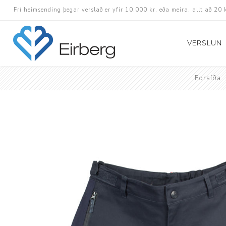
Frí heimsending þegar verslað er yfir 10.000 kr. eða meira, allt að 20 
VERSLUN
Forsíða
Skór
Götuskór
Hlaupaskór
Utanvega- og göng
Barnaskór
Inniskór
Eldri skór á afslætt