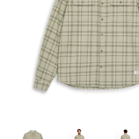
Aðrar vörur
Ljós og öryggi
Stafir og
gönguhjálpartæki
Ferðavörur