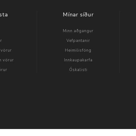
sta
Mínar síður
a
Minn aðgangur
ir
Vefpantanir
 vörur
Heimilisföng
n vörur
Innkaupakarfa
örur
Óskalisti