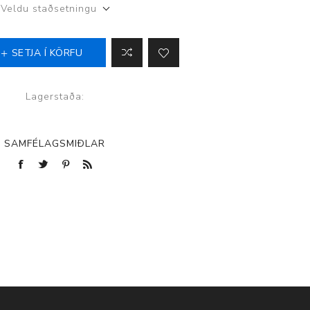
Veldu staðsetningu
SETJA Í KÖRFU
p
Lagerstaða:
SAMFÉLAGSMIÐLAR