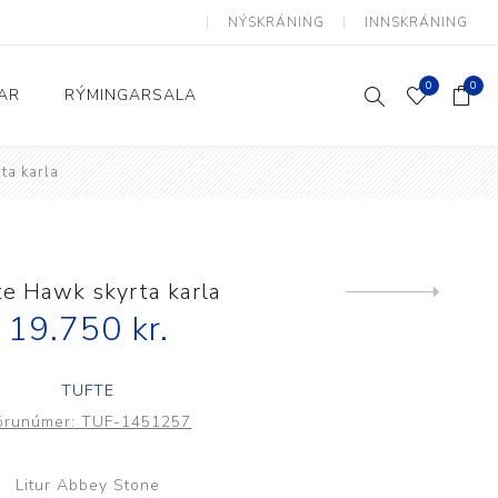
NÝSKRÁNING
INNSKRÁNING
0
0
AR
RÝMINGARSALA
ta karla
Heimili og skrifstofa
kkur
Baðherbergi
Eldhús
te Hawk skyrta karla
Next
product
19.750 kr.
Lyftihægindastólar
Ruslafötur
TUFTE
Stólar og vinnuvernd
örunúmer:
TUF-1451257
æki
Svefnherbergi
Athafnir daglegs lífs
Litur Abbey Stone