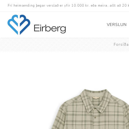
Frí heimsending þegar verslað er yfir 10.000 kr. eða meira, allt að 20 
VERSLUN
Forsíða
Skór
Götuskór
Hlaupaskór
Utanvega- og göng
Barnaskór
Inniskór
Eldri skór á afslætt