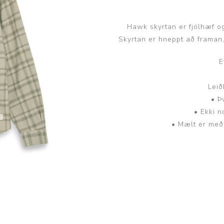
Húfur og vettlingar
Vogir og mælar
Sólgleraugu
Raförvun
Hawk skyrtan er fjölhæf o
Skyrtan er hneppt að framan
Íþróttafatnaður
E
Aðgerðar- og þrýstingsfatnaður
Lei
Aðgerðarfatnaður
Aðrar æfingavörur
• Þ
Brjóstaaðgerðir
Æfingadýnur og bolta
• Ekki n
• Mælt er með
Þrýstingsvörur
Vatnsflöskur og brús
Gigtarvörur
Hita- og kælimeðferð
Stuðningshlífar
Næring
Jógavörur