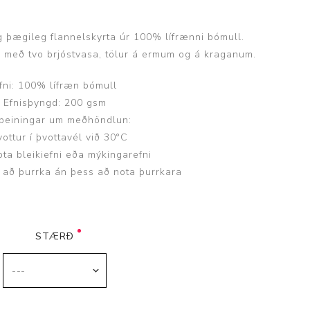
g þægileg flannelskyrta úr 100% lífrænni bómull.
, með tvo brjóstvasa, tölur á ermum og á kraganum.
fni: 100% lífræn bómull
Þjálfun og endurhæfing
Efnisþyngd: 200 gsm
ðbeiningar um meðhöndlun:
vottur í þvottavél við 30°C
r
ota bleikiefni eða mýkingarefni
 að þurrka án þess að nota þurrkara
ar
STÆRÐ