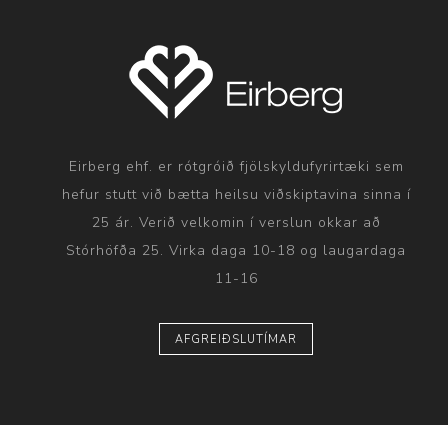
Eirberg ehf. er rótgróið fjölskyldufyrirtæki sem
hefur stutt við bætta heilsu viðskiptavina sinna í
25 ár. Verið velkomin í verslun okkar að
Stórhöfða 25. Virka daga 10-18 og laugardaga
11-16
AFGREIÐSLUTÍMAR