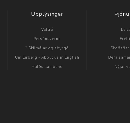
Upplýsingar
Þjónu
Veftré
Leit
Persónuvernd
Frétt
* Skilmálar og ábyrgð
Skoðaðar
Um Eirberg - About us in English
Bera sama
Hafðu samband
Nýjar v