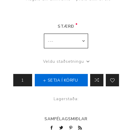
STÆRÐ
Veldu staðsetningu
SETJA Í KÖRFU
Lagerstaða:
SAMFÉLAGSMIÐLAR