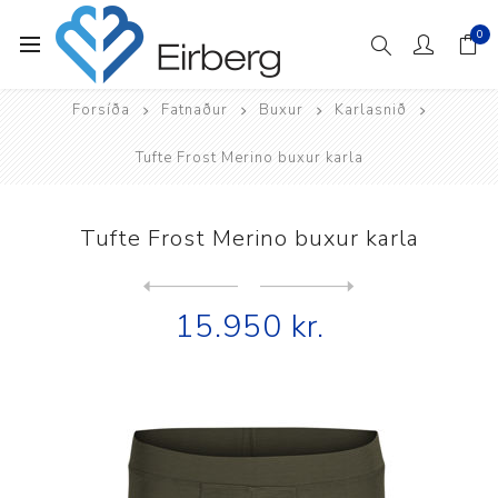
0
Forsíða
Fatnaður
Buxur
Karlasnið
Tufte Frost Merino buxur karla
Tufte Frost Merino buxur karla
Next
product
Previous product
Tufte Hazel Hiking útivista...
15.950 kr.