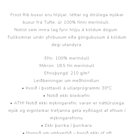
Frost Rib buxur eru hlýijar, léttar og ótrúlega mjúkar
buxur frá Tufte, úr 100% fínni merínóull.
Notist sem innra lag fyrir hlýju á köldum dögum.
Fullkomnar undir yfirbuxum eða göngubuxum á köldum
degi utandyra.
Efni: 100% merínóull
Míkron: 18,5 fín merínóull
Efnisþyngd: 210 g/m²
Leiðbeiningar um meðhöndlun:
• Þvoið í þvottavél á ullarprógrammi 30°C
• Notið ekki bleikiefni.
• ATH! Notið ekki mýkingarefni, varan er náttúrulega
mjúk og eiginleikar trefjanna geta eyðilagst af efnum í
mýkingarefninu.
• Ekki þurrka í þurrkara.
• Hugsið um umhverfið – þvoið ekki of oft