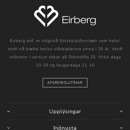
Eirberg ehf. er rótgróið fjölskyldufyrirtæki sem hefur
stutt við bætta heilsu viðskiptavina sinna í 25 ár. Verið
velkomin í verslun okkar að Stórhöfða 25. Virka daga
10-18 og laugardaga 11-16
AFGREIÐSLUTÍMAR
Upplýsingar
Þjónusta