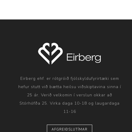
Eirberg ehf. er rótgróið fjölskyldufyrirtæki sem
hefur stutt við bætta heilsu viðskiptavina sinna í
25 ár. Verið velkomin í verslun okkar að
Stórhöfða 25. Virka daga 10-18 og laugardaga
11-16
AFGREIÐSLUTÍMAR