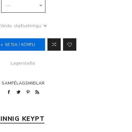
p
Veldu staðsetningu
SETJA Í KÖRFU
Lagerstaða:
SAMFÉLAGSMIÐLAR
INNIG KEYPT