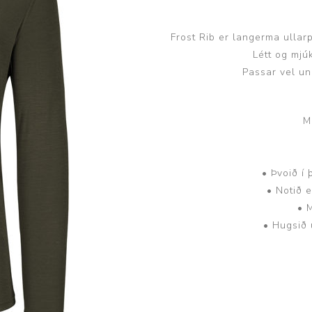
Húfur og vettlingar
Vogir og mælar
Sólgleraugu
Raförvun
Frost Rib er langerma ullarp
Létt og mjú
Íþróttafatnaður
Passar vel un
Aðgerðar- og þrýstingsfatnaður
M
Aðgerðarfatnaður
Aðrar æfingavörur
Brjóstaaðgerðir
Æfingadýnur og bolta
• Þvoið í
Þrýstingsvörur
Vatnsflöskur og brús
• Notið e
Gigtarvörur
• 
• Hugsið 
Hita- og kælimeðferð
Stuðningshlífar
Næring
Jógavörur