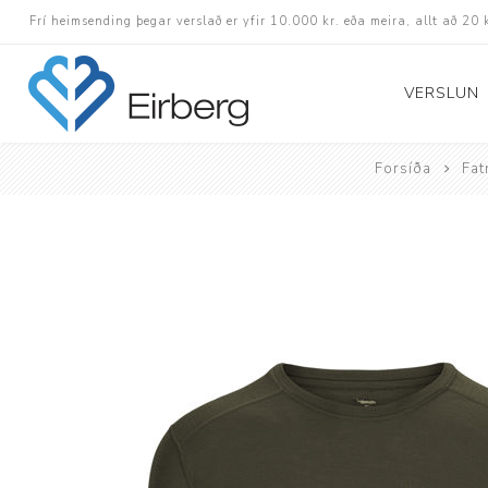
Frí heimsending þegar verslað er yfir 10.000 kr. eða meira, allt að 20 
VERSLUN
Forsíða
Fat
Skór
Götuskór
Hlaupaskór
Utanvega- og göng
Barnaskór
Inniskór
Eldri skór á afslætt