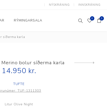
NÝSKRÁNING
INNSKRÁNING
0
0
AR
RÝMINGARSALA
ur síðerma karla
Heimili og skrifstofa
kkur
Baðherbergi
Eldhús
 Merino bolur síðerma karla
Next
product
14.950 kr.
Lyftihægindastólar
Ruslafötur
TUFTE
Stólar og vinnuvernd
örunúmer:
TUF-1311303
æki
Svefnherbergi
Athafnir daglegs lífs
Litur Olive Night