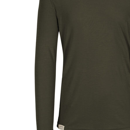
Aðrar vörur
Ljós og öryggi
Stafir og
gönguhjálpartæki
Ferðavörur