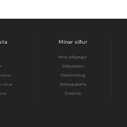
sta
Mínar síður
a
Minn aðgangur
ir
Vefpantanir
 vörur
Heimilisföng
n vörur
Innkaupakarfa
örur
Óskalisti