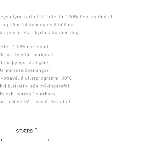
eysa fyrir karla frá Tufte, úr 100% fínni merínóull.
k og líður fullkomlega við húðina.
dir peysu eða skyrtu á köldum degi.
Þjálfun og endurhæfing
Efni: 100% merínóull
íkron: 18,5 fín merínóull
Efnisþyngd: 210 g/m²
r
Umhirðuleiðbeiningar:
 þvottavél á ullarprógrammi 30°C
ar
kki bleikiefni eða mýkingarefni.
Má ekki þurrka í þurrkara.
um umhverfið – þvoið ekki of oft
STÆRÐ