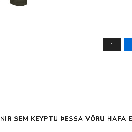
Nálastungudýnur
Réttstöðubelti
Íþrótta- og Kinesiotei
INIR SEM KEYPTU ÞESSA VÖRU HAFA E