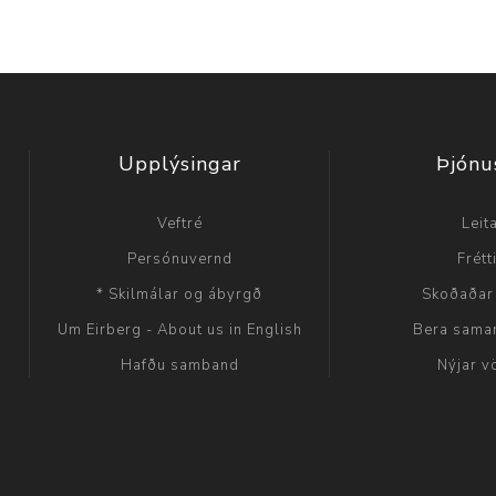
Upplýsingar
Þjónu
Veftré
Leit
Persónuvernd
Frétt
* Skilmálar og ábyrgð
Skoðaðar
Um Eirberg - About us in English
Bera sama
Hafðu samband
Nýjar v