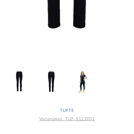
TUFTE
Vörunúmer:
TUF-5113001