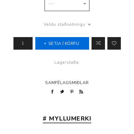
Veldu staðsetningu
SETJA Í KÖRFU
Lagerstaða:
SAMFÉLAGSMIÐLAR
# MYLLUMERKI