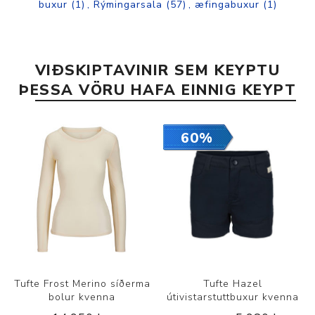
buxur
(1)
,
Rýmingarsala
(57)
,
æfingabuxur
(1)
VIÐSKIPTAVINIR SEM KEYPTU
ÞESSA VÖRU HAFA EINNIG KEYPT
60%
Tufte Frost Merino síðerma
Tufte Hazel
bolur kvenna
útivistarstuttbuxur kvenna