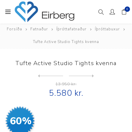
0
Forsíða
Fatnaður
Íþróttafatnaður
Íþróttabuxur
Tufte Active Studio Tights kvenna
Tufte Active Studio Tights kvenna
Next
product
Previous product
Tufte Active Tights V2 kven...
13.950 kr.
5.580 kr.
60%