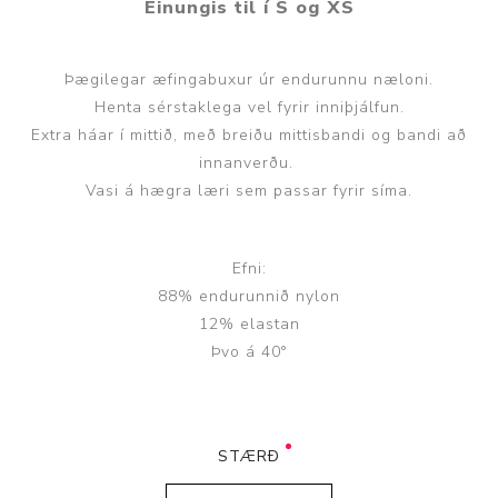
Einungis til í S og XS
Þægilegar æfingabuxur úr endurunnu næloni.
Henta sérstaklega vel fyrir inniþjálfun.
Extra háar í mittið, með breiðu mittisbandi og bandi að
innanverðu.
Vasi á hægra læri sem passar fyrir síma.
Efni:
88% endurunnið nylon
12% elastan
Þvo á 40°
STÆRÐ