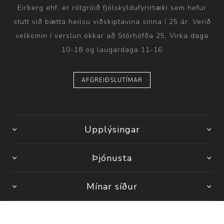
Eirberg ehf. er rótgróið fjölskyldufyrirtæki sem hefur
stutt við bætta heilsu viðskiptavina sinna í 25 ár. Verið
velkomin í verslun okkar að Stórhöfða 25. Virka daga
10-18 og laugardaga 11-16
AFGREIÐSLUTÍMAR
Upplýsingar
Þjónusta
Mínar síður