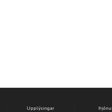
Upplýsingar
Þjónu