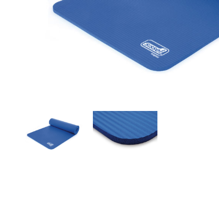
Aðrar vörur
Ljós og öryggi
Stafir og
gönguhjálpartæki
Ferðavörur