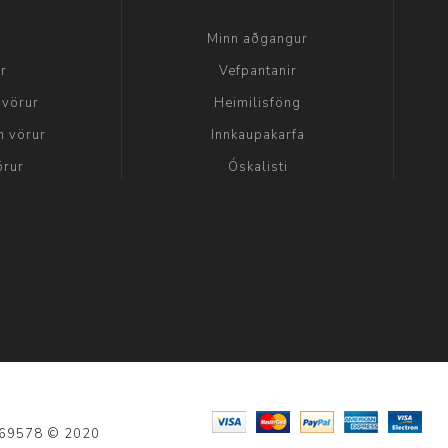
a
Minn aðgangur
ir
Vefpantanir
 vörur
Heimilisföng
n vörur
Innkaupakarfa
örur
Óskalisti
: 69578 © 2020