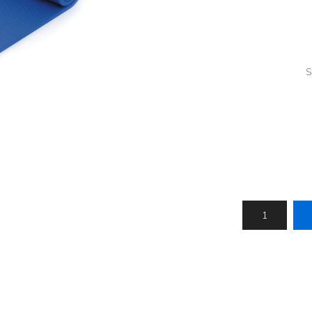
Húfur og vettlingar
Vogir og mælar
Sólgleraugu
Raförvun
Íþróttafatnaður
S
Aðgerðar- og þrýstingsfatnaður
Aðgerðarfatnaður
Aðrar æfingavörur
Brjóstaaðgerðir
Æfingadýnur og bolta
Þrýstingsvörur
Vatnsflöskur og brús
Gigtarvörur
Hita- og kælimeðferð
Stuðningshlífar
Næring
Jógavörur