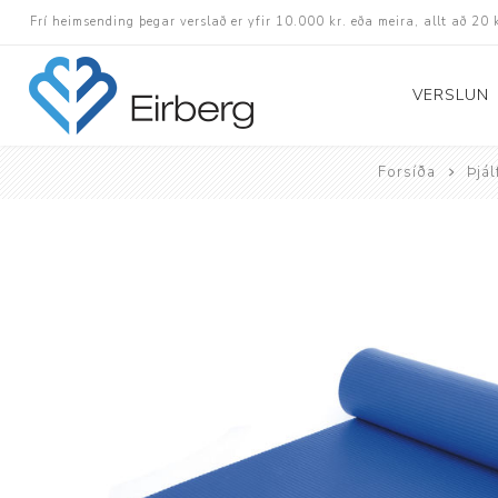
Frí heimsending þegar verslað er yfir 10.000 kr. eða meira, allt að 20 
VERSLUN
Forsíða
Þjá
Skór
Götuskór
Hlaupaskór
Utanvega- og göng
Barnaskór
Inniskór
Eldri skór á afslætt