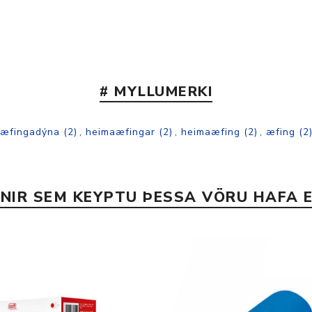
Nálastungudýnur
Réttstöðubelti
Íþrótta- og Kinesiotei
# MYLLUMERKI
æfingadýna
(2)
,
heimaæfingar
(2)
,
heimaæfing
(2)
,
æfing
(2
INIR SEM KEYPTU ÞESSA VÖRU HAFA E