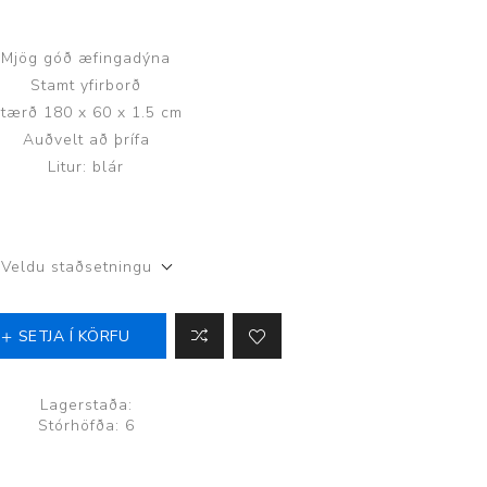
Mjög góð æfingadýna
Stamt yfirborð
tærð 180 x 60 x 1.5 cm
Auðvelt að þrífa
Þjálfun og endurhæfing
Litur: blár
r
Veldu staðsetningu
ar
SETJA Í KÖRFU
Lagerstaða:
Stórhöfða: 6