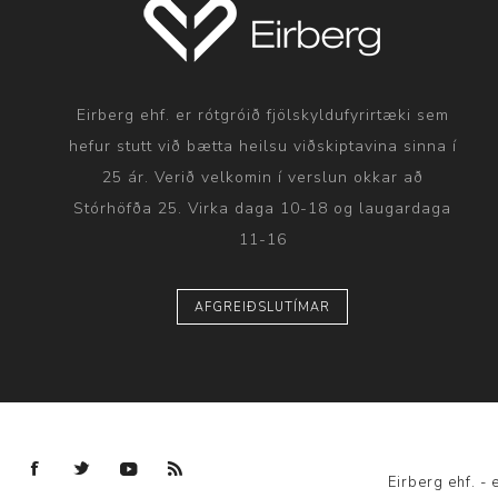
Eirberg ehf. er rótgróið fjölskyldufyrirtæki sem
hefur stutt við bætta heilsu viðskiptavina sinna í
25 ár. Verið velkomin í verslun okkar að
Stórhöfða 25. Virka daga 10-18 og laugardaga
11-16
AFGREIÐSLUTÍMAR
Eirberg ehf. 