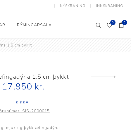
NÝSKRÁNING
INNSKRÁNING
0
0
AR
RÝMINGARSALA
ýna 1,5 cm þykkt
Heimili og skrifstofa
kkur
Baðherbergi
Eldhús
æfingadýna 1,5 cm þykkt
Next
product
17.950 kr.
Lyftihægindastólar
Ruslafötur
SISSEL
Stólar og vinnuvernd
örunúmer:
SIS-2000015
æki
Svefnherbergi
Athafnir daglegs lífs
eg, mjúk og þykk æfingadýna