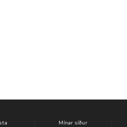
sta
Mínar síður