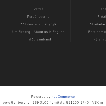
Veftré
Leit
Persónuvernd
Frétt
* Skilmálar og ábyrgð
Skoðaðar
Um Eirberg - About us in English
Bera sama
Hafðu samband
Nýjar v
Powered by
nopCommerce
- eirberg@eirberg.is - 569 3100 Kennitala: 581200-3740 - VSK-nr