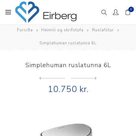
0
Forsíða
Heimili og skrifstofa
Ruslafötur
Simplehuman ruslatunna 6L
Simplehuman ruslatunna 6L
Next
product
Previous product
10.750 kr.