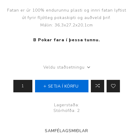
Fatan er úr 100% endurunnu plasti og innri fatan lyftist
út fyrir fljótleg pokaskipti og auðveld þrif.
Málin: 36,3x27,2x20,1cm
B Pokar fara í þessa tunnu.
Veldu staðsetningu
SETJA Í KÖRFU
Lagerstaða:
Stórhöfða: 2
SAMFÉLAGSMIÐLAR