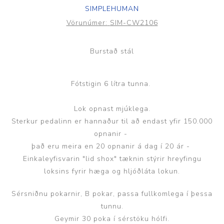
SIMPLEHUMAN
Vörunúmer:
SIM-CW2106
Burstað stál
Fótstigin 6 lítra tunna.
Lok opnast mjúklega.
Sterkur pedalinn er hannaður til að endast yfir 150.000
opnanir -
það eru meira en 20 opnanir á dag í 20 ár -
Einkaleyfisvarin "lid shox" tæknin stýrir hreyfingu
loksins fyrir hæga og hljóðláta lokun.
Sérsniðnu pokarnir, B pokar, passa fullkomlega í þessa
tunnu.
Geymir 30 poka í sérstöku hólfi.