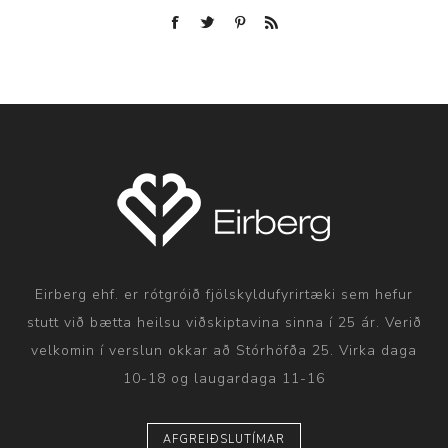
Eirberg ehf. er rótgróið fjölskyldufyrirtæki sem hefur
stutt við bætta heilsu viðskiptavina sinna í 25 ár. Verið
velkomin í verslun okkar að Stórhöfða 25. Virka daga
10-18 og laugardaga 11-16
AFGREIÐSLUTÍMAR