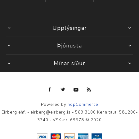
Upplýsingar
Þjónusta
Mínar síður
Powered by
nopCommerce
Eirberg ehf. - eirberg@eirberg.is - 569 3100 Kennitala: 581200-
3740 - VSK-nr: 69578 © 2020