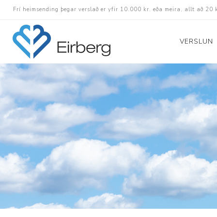
Frí heimsending þegar verslað er yfir 10.000 kr. eða meira, allt að 20 
VERSLUN
Skór
Götuskór
Hlaupaskór
Utanvega- og göng
Barnaskór
Inniskór
Eldri skór á afslætt