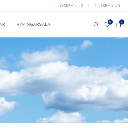
NÝSKRÁNING
INNSKRÁNING
0
0
AR
RÝMINGARSALA
Heimili og skrifstofa
kkur
Baðherbergi
Eldhús
Lyftihægindastólar
Ruslafötur
Stólar og vinnuvernd
æki
Svefnherbergi
Athafnir daglegs lífs