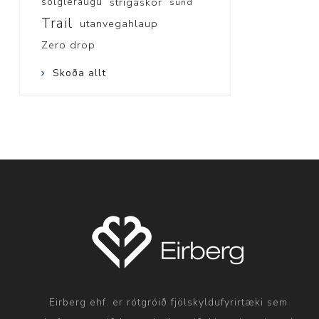
sólgleraugu
strigaskór
sund
Trail
utanvegahlaup
Zero drop
Skoða allt
Eirberg ehf. er rótgróið fjölskyldufyrirtæki sem