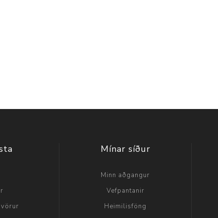
sta
Mínar síður
a
Minn aðgangur
ir
Vefpantanir
 vörur
Heimilisföng