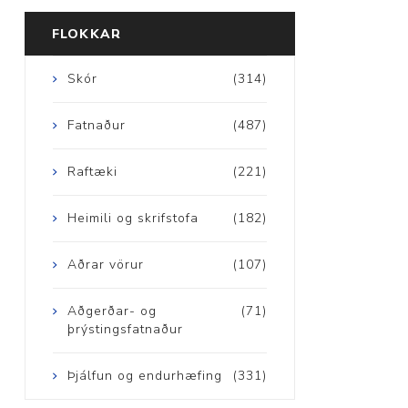
FLOKKAR
Skór
(314)
Aðrar vörur
Fatnaður
(487)
Ljós og öryggi
Raftæki
(221)
Stafir og
Heimili og skrifstofa
(182)
gönguhjálpartæki
Ferðavörur
Aðrar vörur
(107)
Aðgerðar- og
(71)
þrýstingsfatnaður
Þjálfun og endurhæfing
(331)