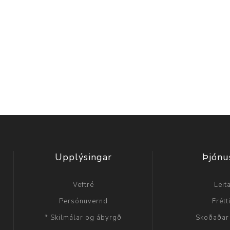
Upplýsingar
Þjónu
Veftré
Leit
Persónuvernd
Frétt
* Skilmálar og ábyrgð
Skoðaðar