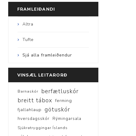
FRAMLEIÐANDI
Altra
Tufte
Sjá alla framleiðendur
VINSÆL LEITARORÐ
berfætluskór
Barnaskór
breitt tábox
ferming
götuskór
fjallahlaup
hversdagsskór
Rýmingarsala
Sjúkratryggingar Íslands