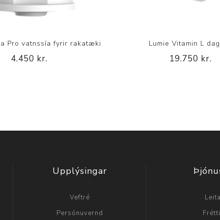
 Pro vatnssía fyrir rakatæki
Lumie Vitamin L dag
4.450 kr.
19.750 kr.
Upplýsingar
Þjónu
Veftré
Leit
Persónuvernd
Frétt