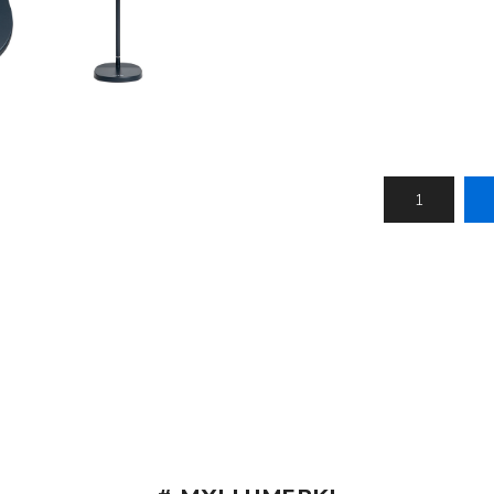
Nálastungudýnur
Réttstöðubelti
Íþrótta- og Kinesiotei