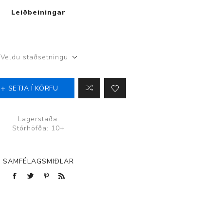
Leiðbeiningar
p
Veldu staðsetningu
SETJA Í KÖRFU
Lagerstaða:
Stórhöfða: 10+
SAMFÉLAGSMIÐLAR