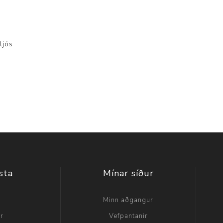
ljós
sta
Mínar síður
a
Minn aðgangur
ir
Vefpantanir