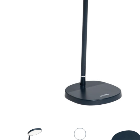
Aðrar vörur
Ljós og öryggi
Stafir og
gönguhjálpartæki
Ferðavörur