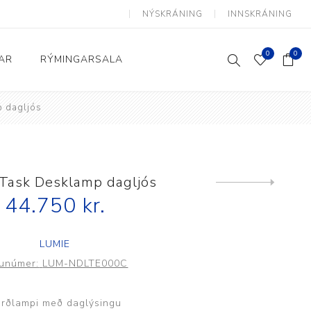
NÝSKRÁNING
INNSKRÁNING
0
0
AR
RÝMINGARSALA
 dagljós
Heimili og skrifstofa
kkur
Baðherbergi
Eldhús
Task Desklamp dagljós
Next
product
44.750 kr.
Lyftihægindastólar
Ruslafötur
LUMIE
Stólar og vinnuvernd
unúmer:
LUM-NDLTE000C
æki
Svefnherbergi
Athafnir daglegs lífs
rðlampi með daglýsingu