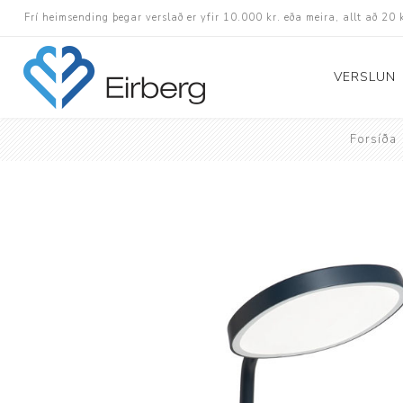
Frí heimsending þegar verslað er yfir 10.000 kr. eða meira, allt að 20 
VERSLUN
Forsíða
Skór
Götuskór
Hlaupaskór
Utanvega- og göng
Barnaskór
Inniskór
Eldri skór á afslætt