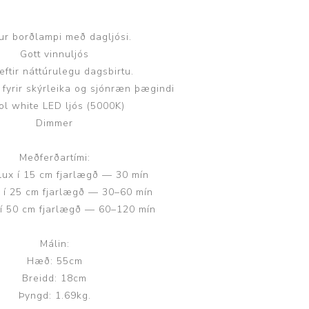
ur borðlampi með dagljósi.
Gott vinnuljós
 eftir náttúrulegu dagsbirtu.
fyrir skýrleika og sjónræn þægindi
Þjálfun og endurhæfing
ol white LED ljós (5000K)
Dimmer
r
Meðferðartími:
lux í 15 cm fjarlægð — 30 mín
ar
 í 25 cm fjarlægð — 30–60 mín
 í 50 cm fjarlægð — 60–120 mín
Málin:
Hæð: 55cm
Breidd: 18cm
Þyngd: 1.69kg.