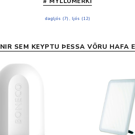
# MYLLUMERKI
dagljós
(7)
,
ljós
(12)
INIR SEM KEYPTU ÞESSA VÖRU HAFA E