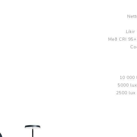
Húfur og vettlingar
Vogir og mælar
Sólgleraugu
Raförvun
Nett
Íþróttafatnaður
Líkir
Með CRI 95+ 
Aðgerðar- og þrýstingsfatnaður
Co
Aðgerðarfatnaður
Aðrar æfingavörur
Brjóstaaðgerðir
Æfingadýnur og bolta
10 000 
Þrýstingsvörur
Vatnsflöskur og brús
5000 lux
Gigtarvörur
2500 lux
Hita- og kælimeðferð
Stuðningshlífar
Næring
Jógavörur