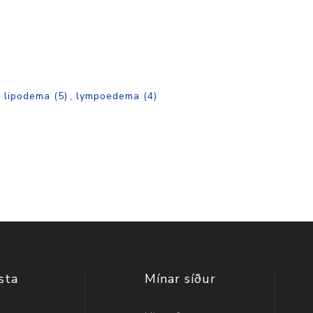
,
lipodema
(5)
,
lympoedema
(4)
sta
Mínar síður