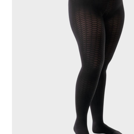
Aðrar vörur
Ljós og öryggi
Stafir og
gönguhjálpartæki
Ferðavörur