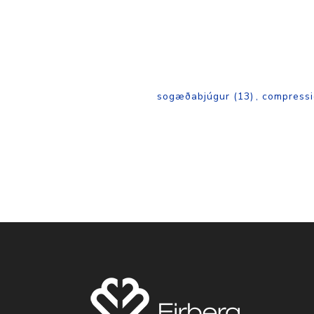
sogæðabjúgur
(13)
,
compressi