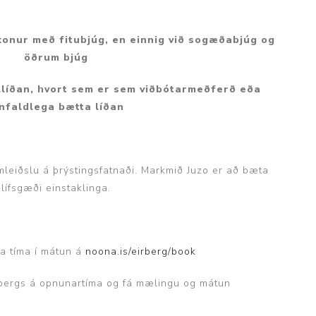
 konur með fitubjúg, en einnig við sogæðabjúg og
p
öðrum bjúg
ellíðan, hvort sem er sem viðbótarmeðferð eða
nfaldlega bætta líðan
amleiðslu á þrýstingsfatnaði. Markmið Juzo er að bæta
lífsgæði einstaklinga.
a tíma í mátun á
noona.is/eirberg/book
rbergs á opnunartíma og fá mælingu og mátun