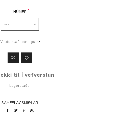
NÚMER
Veldu staðsetningu
ekki til í vefverslun
Lagerstaða:
SAMFÉLAGSMIÐLAR