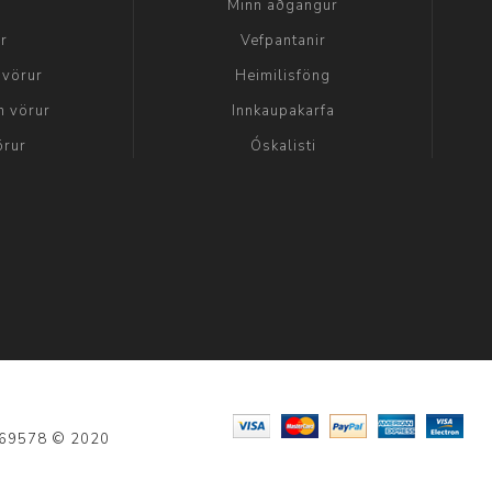
a
Minn aðgangur
ir
Vefpantanir
 vörur
Heimilisföng
n vörur
Innkaupakarfa
örur
Óskalisti
: 69578 © 2020