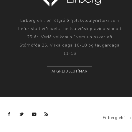
Eirberg ehf. er rótgróið fjölskyldufyrirtæki sem
hefur stutt við bætta heilsu viðskiptavina sinna í
25 ár. Verið velkomin í verslun okkar að
Stórhöfða 25. Virka daga 10-18 og laugardaga
11-16
AFGREIÐSLUTÍMAR
Eirberg ehf. 