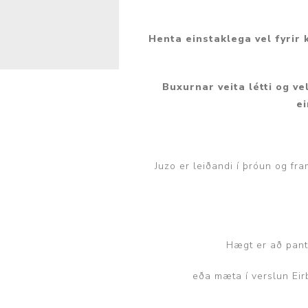
Nálastungudýnur
Réttstöðubelti
Henta einstaklega vel fyrir
Íþrótta- og Kinesiotei
Buxurnar veita létti og v
ei
Juzo er leiðandi í þróun og fr
Hægt er að pant
eða mæta í verslun Ei