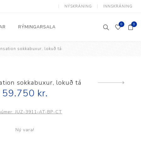
NÝSKRÁNING
INNSKRÁNING
0
0
AR
RÝMINGARSALA
nsation sokkabuxur, lokuð tá
Heimili og skrifstofa
kkur
Baðherbergi
Eldhús
ation sokkabuxur, lokuð tá
Next
product
59.750 kr.
Lyftihægindastólar
Ruslafötur
númer:
JUZ-3911-AT-BP-CT
Stólar og vinnuvernd
æki
Svefnherbergi
Ný vara!
Athafnir daglegs lífs