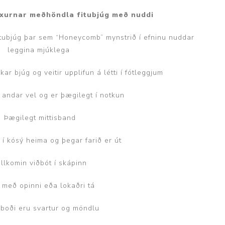
uxurnar meðhöndla fitubjúg með nuddi
fitubjúg þar sem “Honeycomb” mynstrið í efninu nuddar
leggina mjúklega
Þjálfun og endurhæfing
kar bjúg og veitir upplifun á létti í fótleggjum
t, andar vel og er þægilegt í notkun
r
Þægilegt mittisband
ar
í kósý heima og þegar farið er út
llkomin viðbót í skápinn
 með opinni eða lokaðri tá
 í boði eru svartur og möndlu