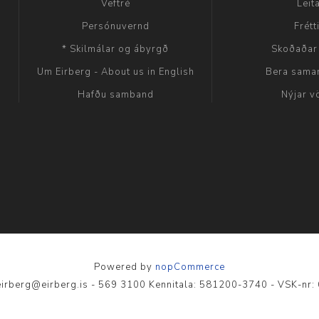
Veftré
Leit
Persónuvernd
Frétt
* Skilmálar og ábyrgð
Skoðaðar
Um Eirberg - About us in English
Bera sama
Hafðu samband
Nýjar v
Powered by
nopCommerce
- eirberg@eirberg.is - 569 3100 Kennitala: 581200-3740 - VSK-nr