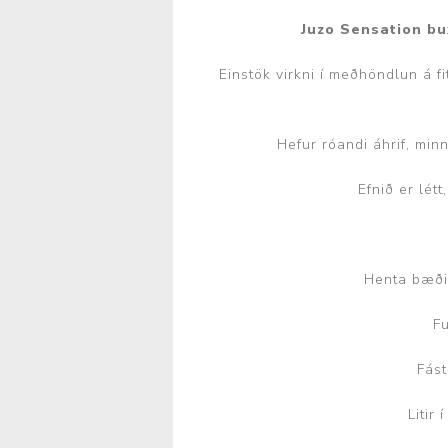
Húfur og vettlingar
Vogir og mælar
Juzo Sensation b
Sólgleraugu
Raförvun
Einstök virkni í meðhöndlun á 
Íþróttafatnaður
Aðgerðar- og þrýstingsfatnaður
Hefur róandi áhrif, minn
Aðgerðarfatnaður
Aðrar æfingavörur
Efnið er lét
Brjóstaaðgerðir
Æfingadýnur og bolta
Þrýstingsvörur
Vatnsflöskur og brús
Henta bæði 
Gigtarvörur
Hita- og kælimeðferð
Fu
Stuðningshlífar
Fást
Næring
Litir
Jógavörur