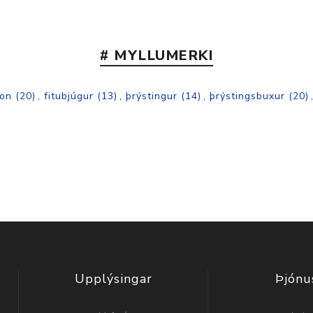
# MYLLUMERKI
on
(20)
,
fitubjúgur
(13)
,
þrýstingur
(14)
,
þrýstingsbuxur
(20)
Upplýsingar
Þjónu