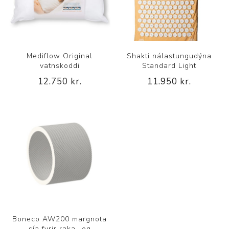
Mediflow Original
Shakti nálastungudýna
vatnskoddi
Standard Light
12.750 kr.
11.950 kr.
Boneco AW200 margnota
sía fyrir raka- og