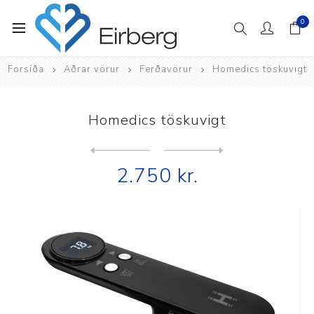
0
Forsíða
Aðrar vörur
Ferðavörur
Homedics töskuvigt
Homedics töskuvigt
Next
product
Previous product
Nite Ize Hitch® Phone Ancho...
2.750 kr.