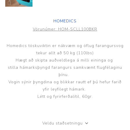
HOMEDICS
Vörunúmer:
HOM-SCLL100BKR
Homedics töskuviktin er nákvæm og öflug farangursvog
tekur allt að 50 kg (110lbs)
Hægt að skipta auðveldlega á milli eininga og
stilla hámarksþyngd farangurs samkvæmt flugfélaginu
þínu.
Vogin sýnir þyngdina og blikkar rautt ef þú hefur farið
yfir leyfilegt hámark.
Létt og fyrirferðalítil, 60gr.
Veldu staðsetningu