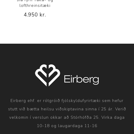
lofthreinsitæki
4.950 kr.
Eirberg ehf. er rótgróið fjölskyldufyrirtæki sem hefur
stutt við bætta heilsu viðskiptavina sinna í 25 ár. Verið
velkomin í verslun okkar að Stórhöfða 25. Virka daga
10-18 og laugardaga 11-16