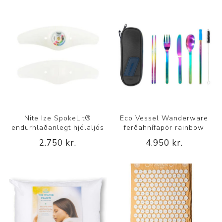
Nite Ize SpokeLit®
Eco Vessel Wanderware
endurhlaðanlegt hjólaljós
ferðahnífapör rainbow
2.750 kr.
4.950 kr.