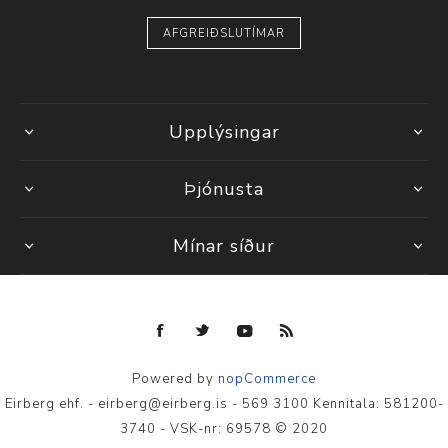
AFGREIÐSLUTÍMAR
Upplýsingar
Þjónusta
Mínar síður
Powered by
nopCommerce
Eirberg ehf. - eirberg@eirberg.is - 569 3100 Kennitala: 581200-
3740 - VSK-nr: 69578 © 2020