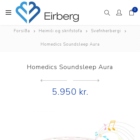
0
Forsíða
Heimili og skrifstofa
Svefnherbergi
Homedics Soundsleep Aura
Homedics Soundsleep Aura
Next
product
Previous product
Dream Recovery Atlas skjágl...
5.950 kr.