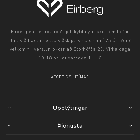
Eirberg ehf. er rótgróið fjölskyldufyrirtæki sem hefur
stutt við bætta heilsu viðskiptavina sinna í 25 ár. Verið
velkomin í verslun okkar að Stórhöfða 25. Virka daga
10-18 og laugardaga 11-16
AFGREIÐSLUTÍMAR
Upplýsingar
Þjónusta