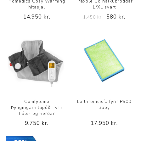
Homedics Cosy Warming
Traxole Go hálkubroddar
hitasjal
L/XL svart
14.950 kr.
580 kr.
1.450 kr.
Comfytemp
Lofthreinsisía fyrir P500
Þyngingarhitapúði fyrir
Baby
háls- og herðar
9.750 kr.
17.950 kr.