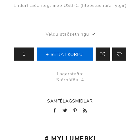
Endurhlaðanlegt með USB-C (hleðslusnúra fylgir)
Veldu staðsetningu
SETJA Í KÖRFU
Lagerstaða:
Stórhöfða: 4
SAMFÉLAGSMIÐLAR
# MYLLUMERKI