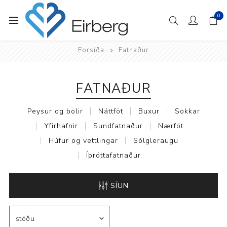
0
Forsíða
Fatnaður
FATNAÐUR
Peysur og bolir
Náttföt
Buxur
Sokkar
Yfirhafnir
Sundfatnaður
Nærföt
Húfur og vettlingar
Sólgleraugu
Íþróttafatnaður
SÍUN