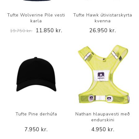
Tufte Wolverine Pile vesti
Tufte Hawk útivistarskyrta
karla
kvenna
11.850 kr.
26.950 kr.
19.750 kr.
Tufte Pine derhúfa
Nathan hlaupavesti með
endurskini
7.950 kr.
4.950 kr.