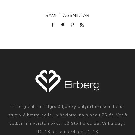
SAMFÉLAGSMIÐLAR
Eirberg ehf. er rótgróið fjölskyldufyrirtæki sem hefur
stutt við bætta heilsu viðskiptavina sinna í 25 ár. Verið
velkomin í verslun okkar að Stórhöfða 25. Virka daga
10-18 og laugardaga 11-16