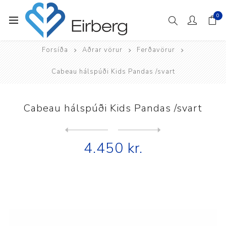
0
Forsíða
Aðrar vörur
Ferðavörur
Cabeau hálspúði Kids Pandas /svart
Cabeau hálspúði Kids Pandas /svart
Next
product
Previous product
Cabeau Neck's Evolution hál...
4.450 kr.