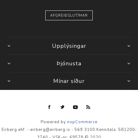
AFGREIÐSLUTÍMAR
Upplýsingar
Þjónusta
Mínar síður
Powered by
nopCommerce
Eirberg ehf. - eirberg@eirberg.is - 569 3100 Kennitala: 581200-
3740 - VSK-nr: 69578 © 2020