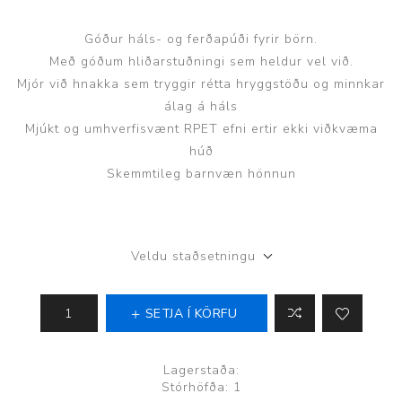
Góður háls- og ferðapúði fyrir börn.
Með góðum hliðarstuðningi sem heldur vel við.
Mjór við hnakka sem tryggir rétta hryggstöðu og minnkar
álag á háls
Mjúkt og umhverfisvænt RPET efni ertir ekki viðkvæma
húð
Skemmtileg barnvæn hönnun
Veldu staðsetningu
SETJA Í KÖRFU
Lagerstaða:
Stórhöfða: 1