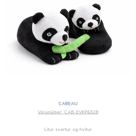
CABEAU
Vörunúmer:
CAB-EVKP6328
Litur svartur og hvítur