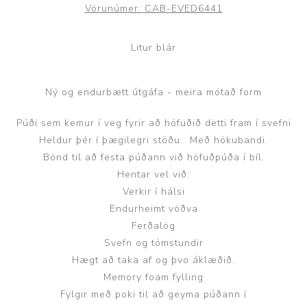
Vörunúmer:
CAB-EVED6441
Litur blár
Ný og endurbætt útgáfa - meira mótað form
Púði sem kemur í veg fyrir að höfuðið detti fram í svefni
Heldur þér í þægilegri stöðu. Með hökubandi.
Bönd til að festa púðann við höfuðpúða í bíl.
Hentar vel við:
Verkir í hálsi
Endurheimt vöðva
Ferðalög
Svefn og tómstundir
Hægt að taka af og þvo áklæðið.
Memory foam fylling
Fylgir með poki til að geyma púðann í