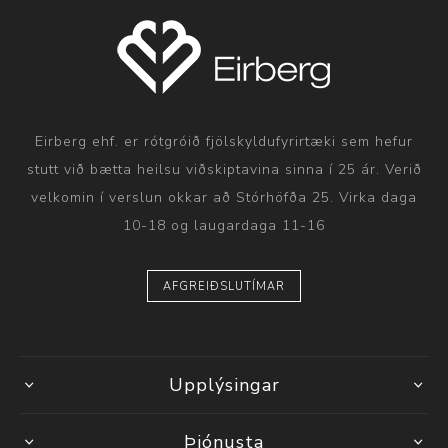
Eirberg ehf. er rótgróið fjölskyldufyrirtæki sem hefur
stutt við bætta heilsu viðskiptavina sinna í 25 ár. Verið
velkomin í verslun okkar að Stórhöfða 25. Virka daga
10-18 og laugardaga 11-16
AFGREIÐSLUTÍMAR
Upplýsingar
Þjónusta