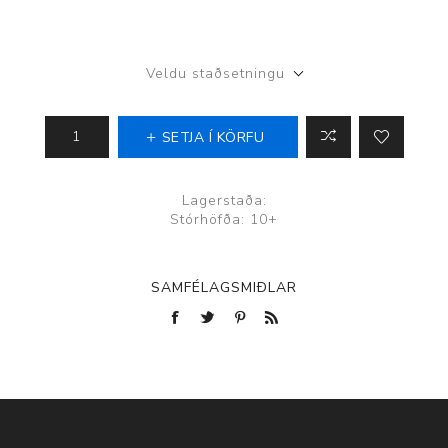
Veldu staðsetningu
SETJA Í KÖRFU
Lagerstaða:
Stórhöfða: 10+
SAMFÉLAGSMIÐLAR