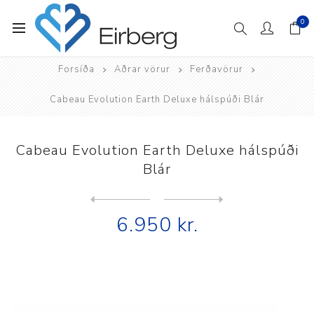
0
Forsíða
Aðrar vörur
Ferðavörur
Cabeau Evolution Earth Deluxe hálspúði Blár
Cabeau Evolution Earth Deluxe hálspúði
Blár
Next
product
Previous product
Cabeau Evolution Earth Delu...
6.950 kr.