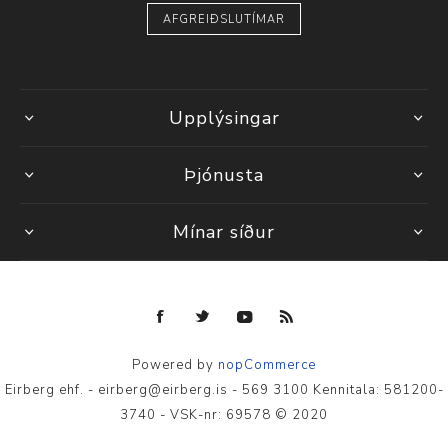
AFGREIÐSLUTÍMAR
Upplýsingar
Þjónusta
Mínar síður
Powered by
nopCommerce
Eirberg ehf. - eirberg@eirberg.is - 569 3100 Kennitala: 581200-
3740 - VSK-nr: 69578 © 2020