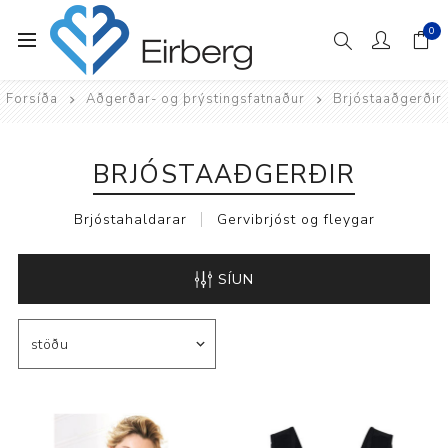
0
Forsíða
Aðgerðar- og þrýstingsfatnaður
Brjóstaaðgerðir
BRJÓSTAAÐGERÐIR
Brjóstahaldarar
Gervibrjóst og fleygar
SÍUN