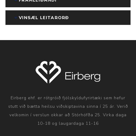
FRAMLEIÐANDI
VINSÆL LEITARORÐ
Eirberg ehf. er rótgróið fjölskyldufyrirtæki sem hefur
stutt við bætta heilsu viðskiptavina sinna í 25 ár. Verið
velkomin í verslun okkar að Stórhöfða 25. Virka daga
10-18 og laugardaga 11-16