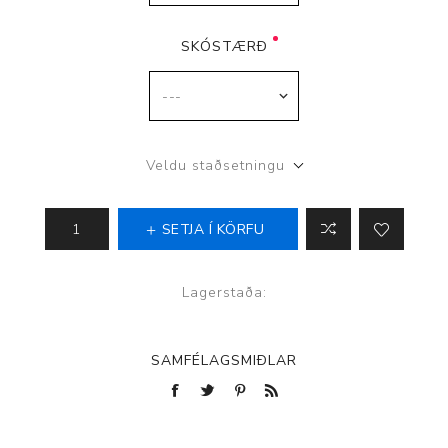
SKÓSTÆRÐ
Veldu staðsetningu
SETJA Í KÖRFU
Lagerstaða:
SAMFÉLAGSMIÐLAR