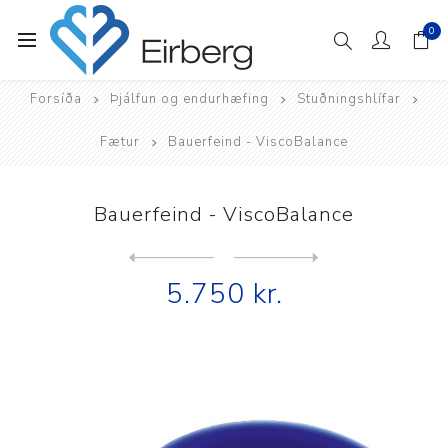
0
Forsíða
Þjálfun og endurhæfing
Stuðningshlífar
Fætur
Bauerfeind - ViscoBalance
Bauerfeind - ViscoBalance
Next
product
Previous product
5.750 kr.