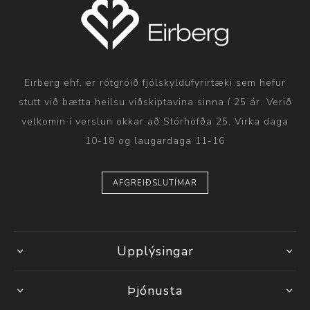
Eirberg ehf. er rótgróið fjölskyldufyrirtæki sem hefur
stutt við bætta heilsu viðskiptavina sinna í 25 ár. Verið
velkomin í verslun okkar að Stórhöfða 25. Virka daga
10-18 og laugardaga 11-16
AFGREIÐSLUTÍMAR
Upplýsingar
Þjónusta