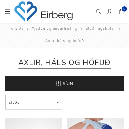
0
Forsíða
Þjálfun og endurhæfing
Stuðningshlífar
Axlir, háls og höfuð
AXLIR, HÁLS OG HÖFUÐ
SÍUN