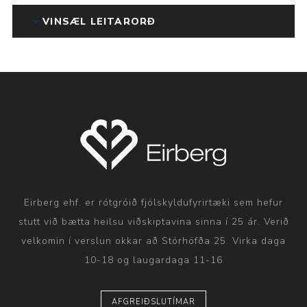
VINSÆL LEITARORÐ
Eirberg ehf. er rótgróið fjölskyldufyrirtæki sem hefur
stutt við bætta heilsu viðskiptavina sinna í 25 ár. Verið
velkomin í verslun okkar að Stórhöfða 25. Virka daga
10-18 og laugardaga 11-16
AFGREIÐSLUTÍMAR