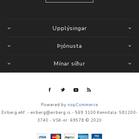
Upplýsingar
Þjónusta
Mínar síður
Powered by
nopCommerce
Eirberg ehf. - eirberg@eirberg.is - 569 3100 Kennitala: 581200-
3740 - VSK-nr: 69578 © 2020