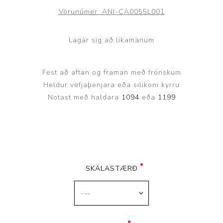
Vörunúmer:
ANI-CA0055L001
Lagar sig að líkamanum
Fest að aftan og framan með frönskum
Heldur vefjaþenjara eða silikoni kyrru
Notast með haldara
1094
eða
1199
SKÁLASTÆRÐ