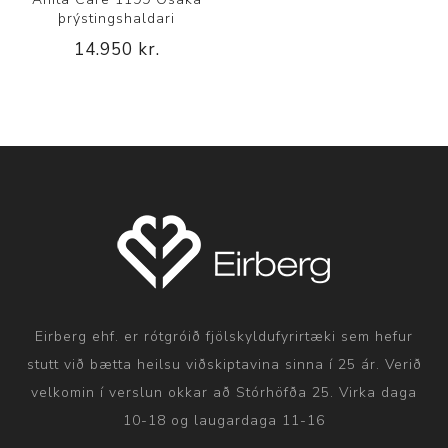
þrýstingshaldari
14.950 kr.
Eirberg ehf. er rótgróið fjölskyldufyrirtæki sem hefur
stutt við bætta heilsu viðskiptavina sinna í 25 ár. Verið
velkomin í verslun okkar að Stórhöfða 25. Virka daga
10-18 og laugardaga 11-16