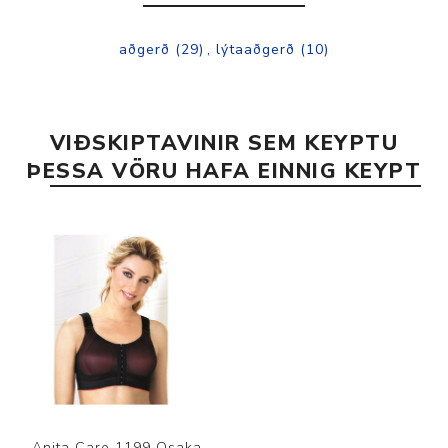
aðgerð
(29)
,
lýtaaðgerð
(10)
VIÐSKIPTAVINIR SEM KEYPTU
ÞESSA VÖRU HAFA EINNIG KEYPT
Anita Care 1199 Osaka