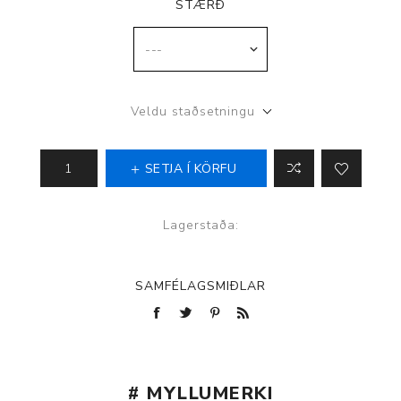
STÆRÐ
Veldu staðsetningu
SETJA Í KÖRFU
Lagerstaða:
SAMFÉLAGSMIÐLAR
# MYLLUMERKI