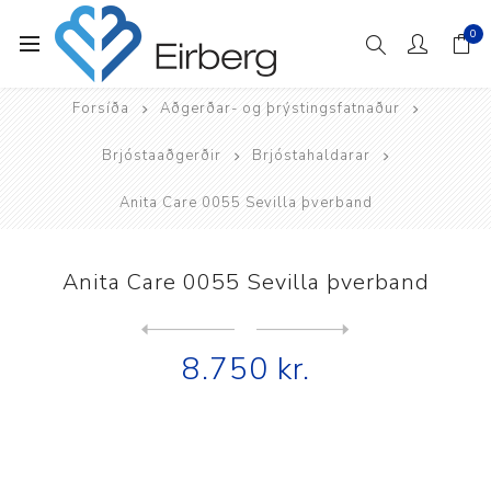
0
Forsíða
Aðgerðar- og þrýstingsfatnaður
Brjóstaaðgerðir
Brjóstahaldarar
Anita Care 0055 Sevilla þverband
Anita Care 0055 Sevilla þverband
Next
product
Previous product
Anita Care Munich þrýstings...
8.750 kr.