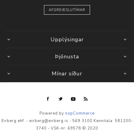
AFGREIÐSLUTÍMAR
Upplýsingar
Þjónusta
Mínar síður
Powered by
nopCommerce
Eirberg ehf. - eirberg@eirberg.is - 569 3100 Kennitala: 581200-
3740 - VSK-nr: 69578 © 2020